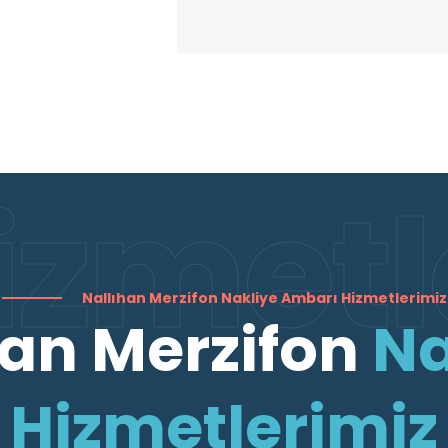
izmetl
Nallıhan Merzifon Nakliye Ambarı Hizmetlerimiz
han Merzifon
Na
Hizmetlerimiz