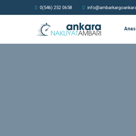
0(546) 252 0658
info@ambarkargoankar
Anas