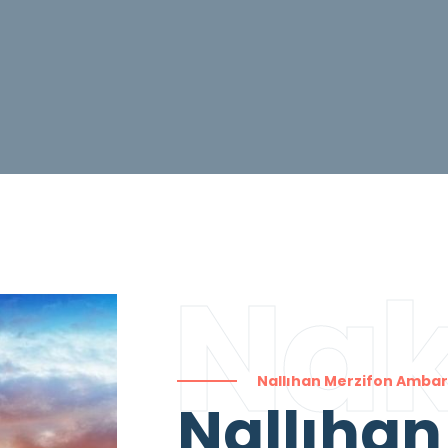
Nak
Nallıhan Merzifon Ambar
Nallıha