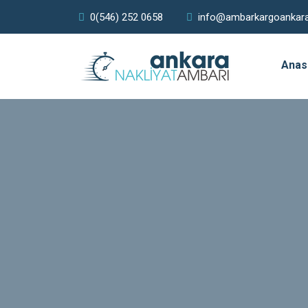
0(546) 252 0658
info@ambarkargoankar
Anas