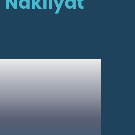
y
Nakliyat