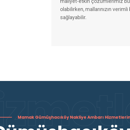
maliyet-etkin çözümlerimiz bü
olabilirken, mallarınızın verimli
sağlayabilir.
izmetl
Mamak Gümüşhacıköy Nakliye Ambarı Hizmetleri