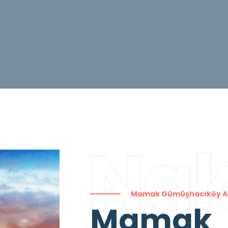
Nak
Mamak Gümüşhacıköy A
Mamak